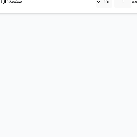
صفحه
1
از
1
ه