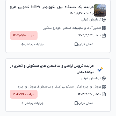
مزایده یک دستگاه بیل بکهولودر tdl130 کشویی طرح
جدید با کارکرد 18
آذربایجان شرقی
ماشین‌آلات و تجهیزات صنعتی, خودرو سنگین
انتشار:
۱۴۰۴/۴/۲۳
مهلت:
۱۴۰۴/۵/۱۸
نشان کردن
جزئیات بیشتر
مزایده فروش اراضی و ساختمان های مسکونی و تجاری در
تیکمه داش
آذربایجان شرقی
فروش و اجاره اماکن مسکونی (ملک و ساختمان), فروش و اجاره
اماکن اداری-تجاری (بوفه، استخر و...)
انتشار:
۱۴۰۳/۸/۳۰
مهلت:
۱۴۰۳/۹/۲۰
نشان کردن
جزئیات بیشتر