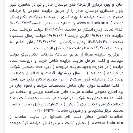
اجاره و بهره برداری از غرفه های بوستان مادر واقع در شاهین شهر
بلوار منتظری بوستان مادر را از طریق مزایده عمومی با جزئیات
مندرج در اسناد مزایده با بهره گیری از سامانه تدارکات الکترونیکی
دولت ) www.setadiran.ir و شماره سیستمی ۵۰۰۴۰۹۴۷۳۴۰۰۰۰۱۹
اقدام نماید. زمان انتشار در سایت: ۱۴۰۴/۰۶/۰۹ مهلت دریافت اسناد
مزایده: ۲۰/ ۱۴۰۴/۰۶ تاریخ :بازدید ۱۴۰۴/۰۶/۲۹ مهلت ارسال پیشنهاد
قیمت : ۱۴۰۴/۰۶/۳۰ زمان بازگشایی: ۱۴۰۴/۰۶/۳۱ زمان اعلام به
برنده: ۱۴۰۴/۰۷/۰۱ ضمنا رعایت موارد ذیل الزامی است
۱. برگزاری مزایده صرفا از طریق سامانه تدارکات الکترونیکی دولت
میباشد و کلیه مراحل فرآیند مزایده شامل خرید و دریافت اسناد
مزایده ( در صورت وجود هزینه مربوطه ) ، پرداخت تضمین شرکت
در مزایده ( ودیعه ) ، ارسال پیشنهاد قیمت و اطلاع از وضعیت
برنده بودن مزایده گران محترم از این طریق امکان پذیر می باشد.
۲. کلیه اطلاعات موارد اجاره شامل مشخصات شرایط و نحوه اجاره در
برد اعلان عمومی سامانه مزایده قابل مشاهده بررسی و انتخاب می
باشد. علاقه مندان به شرکت در مزایده می بایست جهت ثبت نام و
دریافت گواهی الکترونیکی ( توکن ( با شمارههای ذیل تماس حاصل
نمایند مرکز پشتیبانی و راهبردی سامانه: ۴۱۹۳۴ - ۰۲۱
اطلاعات تماس دفاتر ثبت نام ،استانها در سایت سامانه )
www.setadiran.ir ) بخش "ثبت نام پروفایل مزایده گر“ موجود
است.