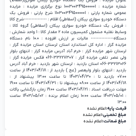
عنوان مزایده : فروش یک دستگاه خودرو پیکان سواری(اسقاط)
شماره مزایده : 1003003495000001 نوع برگزاری مزایده : مزایده
عمومی شماره پارتی : 1103003495000001 شرح پارتی : فروش یک
دستگاه خودرو سواری پیکان (اسقاطی) اقلام : ---------------شرح کالا
: فروش یک دستگاه خودرو سواری پیکان (اسقاطی) گروه کالا :
وسایط نقلیه مشمول کمیسیون ماده 2 مقدار کالا : 1 واحد شمارش :
دستگاه--------------- مالیات بر ارزش افزوده : 10.0 نام دستگاه
مزایده گزار : اداره کل استاندارد استان لرستان استان مزایده گزار :
لرستان شهر مزایده گزار : خرم آباد آدرس مزایده گزار : انتهای بلوار
ولی عصر تلفن مزایده گزار : 33227307-066 فکس مزایده گزار :
33213026-066 استان بازدید : لرستان شهر بازدید : خرم آباد آدرس
بازدید : انتهای بلوار ولیعصر (عج ) بازدید از : 1403/04/18 از ساعت
07:00 بازدید تا : 1403/04/30 تا ساعت 13:00 پیشنهاد از :
1403/04/18 از ساعت 08:00 پیشنهاد تا : 1403/04/31 تا ساعت 19:00
مهلت دریافت اسناد : 1403/04/21 ساعت 19:00 زمان بازگشایی پاکات
: 1403/05/01 ساعت 10:00 زمان اعلام برنده : 1403/05/02 ساعت
13:00
قیمت پایه:
اعلام نشده
مبلغ تخمینی:
اعلام نشده
مبلغ ضمانت:
اعلام نشده