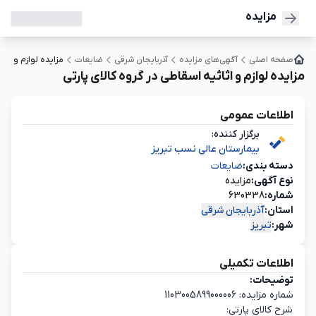
مزایده
صفحه اصلی
آگهی‌های مزایده
آذربایجان شرقی
ضایعات
مزایده لوازم و اثا
مزایده لوازم و اثاثیه اسقاطی در گروه کالای پارتی
اطلاعات عمومی
برگزار کننده:
بیمارستان عالی نسب تبریز
دسته‌ بندی:
ضایعات
نوع آگهی:
مزایده
شماره:
630338
استان:
آذربایجان شرقی
شهر:
تبریز
اطلاعات تکمیلی
توضیحات:
شماره مزایده: 1103005899000006
شرح کالای پارتی: