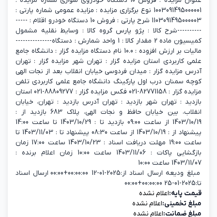
عنوان مزایده : فروش 10 دستگاه خودروی سواری شماره مزایده :
1003091495000001 نوع برگزاری مزایده : مزایده عمومی شماره پارتی :
1103091495000003 شرح پارتی : فروش 10 دستگاه خودرو اقلام : -----
----------شرح کالا : پژو پارس گروه کالا : وسایط نقلیه مشمول
کمیسیون ماده 2 مقدار کالا : 1 واحد شمارش : دستگاه---------------
مالیات بر ارزش افزوده : 10.0 نام دستگاه مزایده گزار : دانشگاه جامع
علمی کاربردی استان مزایده گزار : تهران شهر مزایده گزار : تهران
آدرس مزایده گزار : میدان فردوسی خیابان انقلاب بعد از نجات الهی
کوچه سمنان درب اول پارکینگ دانشگاه جامع علمی کاربردی تلفن
مزایده گزار : 82771158-021 فکس مزایده گزار : 88809277-021 استان
بازدید : تهران شهر بازدید : تهران آدرس بازدید : تهران، خیابان
انقلاب، بین خیابان حافظ و نجات الهی، پلاک 683 بازدید از :
1403/10/19 از ساعت 09:00 بازدید تا : 1403/10/29 تا ساعت 14:00
پیشنهاد از : 1403/10/19 از ساعت 08:30 پیشنهاد تا : 1403/11/03 تا
ساعت 19:00 مهلت دریافت اسناد : 1403/10/23 ساعت 17:00 زمان
بازگشایی پاکات : 1403/11/06 ساعت 10:00 زمان اعلام برنده :
1403/11/07 ساعت 10:00
مبلغ ودیعه ارسال اسناد از:2025-01-12 00:00:00+00:00 ارسال اسناد
تا:2025-01-25 00:00:00+00:00
قیمت پایه:
اعلام نشده
مبلغ تخمینی:
اعلام نشده
مبلغ ضمانت:
اعلام نشده