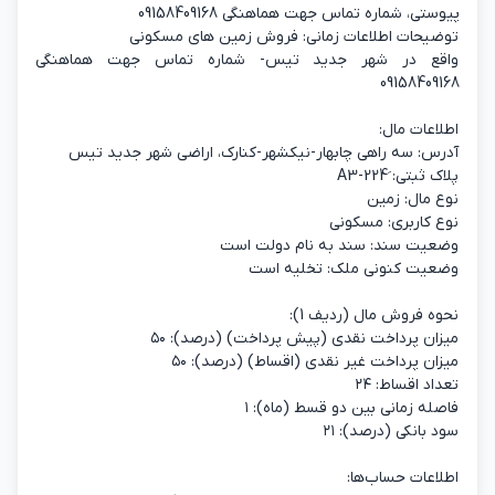
پیوستی، شماره تماس جهت هماهنگی 09158409168
توضیحات اطلاعات زمانی: فروش زمین های مسکونی
واقع در شهر جدید تیس- شماره تماس جهت هماهنگی
09158409168
اطلاعات مال:
آدرس: سه راهی چابهار-نیکشهر-کنارک، اراضی شهر جدید تیس
پلاک ثبتی: َA3-224
نوع مال: زمین
نوع کاربری: مسکونی
وضعیت سند: سند به نام دولت است
وضعیت کنونی ملک: تخلیه است
نحوه فروش مال (ردیف 1):
میزان پرداخت نقدی (پیش پرداخت) (درصد): ۵۰
میزان پرداخت غیر نقدی (اقساط) (درصد): ۵۰
تعداد اقساط: ۲۴
فاصله زمانی بین دو قسط (ماه): ۱
سود بانکی (درصد): ۲۱
اطلاعات حساب‌ها: