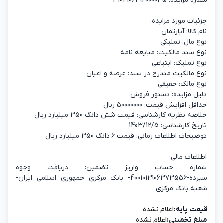
شماره مزایده: 3104106292000035
جزئیات مورد مزایده:
نام کالا: آپارتمان
نوع مال: تملیکی
نوع سند مالکیت: مبایعه نامه
نوع تملیک: ابتیاعی
نوع مالکیت مندرج در سند: عرصه و اعیان
نوع مالک: حقیقی
دلیل مزایده: دستور فروش
حداقل افزایش قیمت: 50000000 ریال
خلاصه نظریه کارشناسی: قیمت شش دانگ 350 میلیارد ریال
تاریخ کارشناسی: 1403/12/5
توضیحات اطلاعات زمانی: قیمت 6 دانگ 350 میلیارد ریال
اطلاعات مالی:
شماره حساب واریز تضمین: دریافت وجوه
سپرده-4001012906373556- بانک مرکزی جمهوری اسلامی ایران-
شعبه بانک مرکزی
قیمت پایه:
اعلام نشده
مبلغ تخمینی:
اعلام نشده