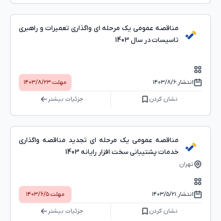
مناقصه عمومی یک مرحله ای واگذاری تعمیرات و راهبری
تاسیسات در سال 1403
انتشار:
۱۴۰۳/۸/۶
مهلت:
۱۴۰۳/۸/۲۳
نشان کردن
جزئیات بیشتر
مناقصه عمومی یک مرحله ای تجدید مناقصه واﮔﺬاری
ﺧﺪﻣﺎت ﭘﺸﺘﯿﺒﺎﻧﯽ ﺳﺨﺖ اﻓﺰار راﯾﺎﻧﻪ 1403
تهران
انتشار:
۱۴۰۳/۵/۲۱
مهلت:
۱۴۰۳/۶/۵
نشان کردن
جزئیات بیشتر