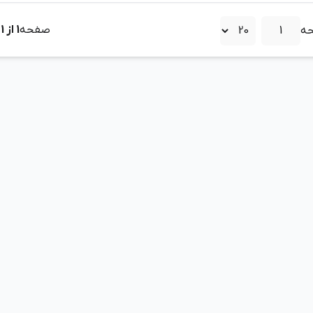
صفحه
1
از
1
ه