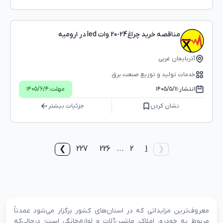
مناقصه خرید چراغ24-20 وات led در ارومیه
آذربایجان غربی
خدمات تولید و توزیع صنعت برق
انتشار:
۱۴۰۵/۵/۱۱
مهلت:
۱۴۰۵/۶/۴
نشان کردن
جزئیات بیشتر
227
226
...
2
1
❯
❮
معروف‌ترین مزایداتی که در استان‌های کشور برگزار می‌شود عمدتاً
مربوط به خودرو، املاک، ماشین‌آلات و لوازم‌خانگی است؛ درحالی‌که