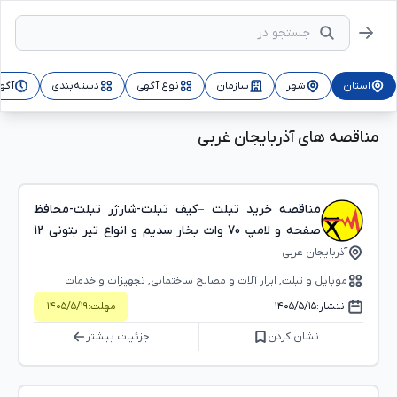
استان
شهر
سازمان
نوع آگهی
دسته‌بندی
آگه
مناقصه های آذربایجان غربی
مناقصه خريد تبلت –كيف تبلت-شارژر تبلت-محافظ
صفحه و لامپ 70 وات بخار سديم و انواع تير بتوني 12
متري در اروميه
آذربایجان غربی
موبایل و تبلت, ابزار آلات و مصالح ساختمانی, تجهیزات و خدمات
الکتریکی و الکترونیکی
انتشار:
۱۴۰۵/۵/۱۵
مهلت:
۱۴۰۵/۵/۱۹
نشان کردن
جزئیات بیشتر